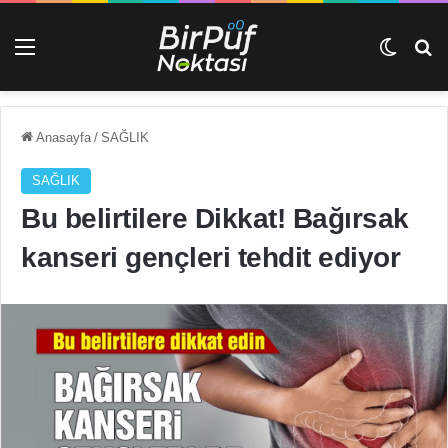
Menü
Dış gö
Ar
Anasayfa
/
SAĞLIK
SAĞLIK
Bu belirtilere Dikkat! Bağırsak
kanseri gençleri tehdit ediyor