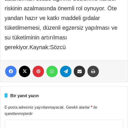
riskinin azalmasında önemli rol oynuyor. Öte
yandan hazır ve katkı maddeli gıdalar
tüketilmemesi, düzenli egzersiz yapılması ve
su tüketiminin artırılması
gerekiyor.Kaynak:Sözcü
Facebook
X
Pinterest
WhatsApp
Telegram
E-Posta ile paylaş
Yazdır
Bir yanıt yazın
E-posta adresiniz yayınlanmayacak.
Gerekli alanlar
*
ile
işaretlenmişlerdir
Y