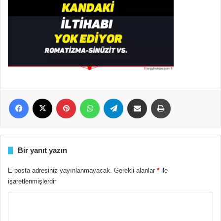
Facebook
X
Pinterest
WhatsApp
Telegram
E-Posta ile paylaş
Yazdır
Bir yanıt yazın
E-posta adresiniz yayınlanmayacak.
Gerekli alanlar
*
ile
işaretlenmişlerdir
Y
o