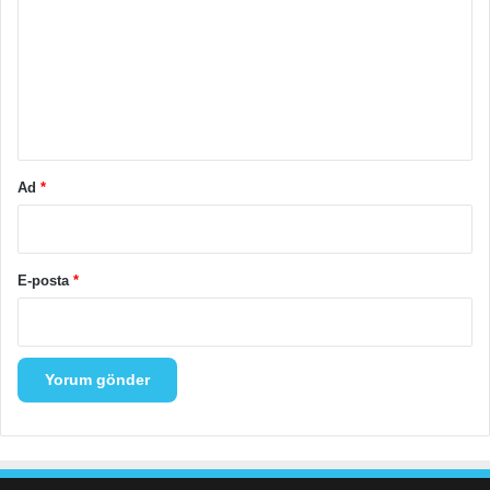
r
u
m
*
Ad
*
E-posta
*