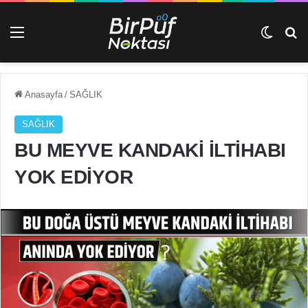
Menü
Dış gö
Ar
Anasayfa
/
SAĞLIK
SAĞLIK
BU MEYVE KANDAKİ İLTİHABI
YOK EDİYOR