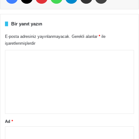
Bir yanıt yazın
E-posta adresiniz yayınlanmayacak.
Gerekli alanlar
*
ile
işaretlenmişlerdir
Y
o
r
u
m
*
Ad
*