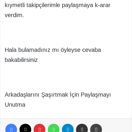
kıymetli takipçilerimle paylaşmaya k-arar
verdim.
Hala bulamadınız mı öyleyse cevaba
bakabilirsiniz
Arkadaşlarını Şaşırtmak İçin Paylaşmayı
Unutma
Facebook
X
Pinterest
WhatsApp
Telegram
E-Posta ile paylaş
Yazdır