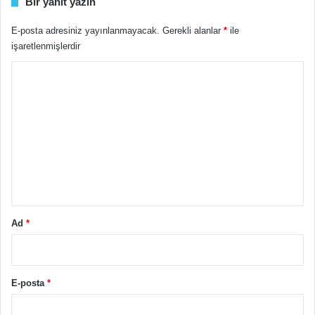
Bir yanıt yazın
E-posta adresiniz yayınlanmayacak.
Gerekli alanlar
*
ile
işaretlenmişlerdir
Y
o
r
u
m
*
Ad
*
E-posta
*