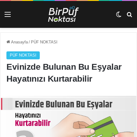
Menü
Dış gö
Ar
Anasayfa
/
PÜF NOKTASI
PÜF NOKTASI
Evinizde Bulunan Bu Eşyalar
Hayatınızı Kurtarabilir