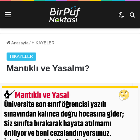
Menü
Dış gö
Ar
Anasayfa
/
HİKAYELER
HİKAYELER
Mantıklı ve Yasalmı?