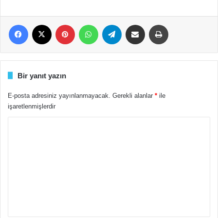
Facebook
X
Pinterest
WhatsApp
Telegram
E-Posta ile paylaş
Yazdır
Bir yanıt yazın
E-posta adresiniz yayınlanmayacak.
Gerekli alanlar
*
ile
işaretlenmişlerdir
Y
o
r
u
m
*