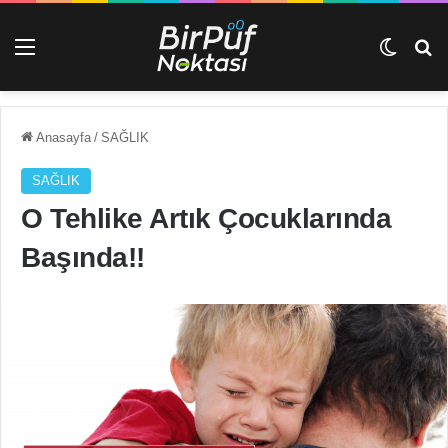
Menü
Dış gö
Ar
Anasayfa
/
SAĞLIK
SAĞLIK
O Tehlike Artık Çocuklarında
Başında!!