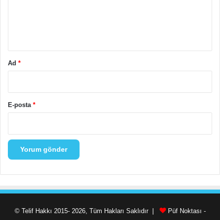
u
m
*
Ad
*
E-posta
*
© Telif Hakkı 2015- 2026, Tüm Hakları Saklıdır |
Püf Noktası -