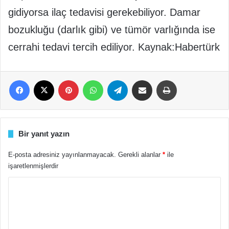
gidiyorsa ilaç tedavisi gerekebiliyor. Damar
bozukluğu (darlık gibi) ve tümör varlığında ise
cerrahi tedavi tercih ediliyor. Kaynak:Habertürk
Facebook
X
Pinterest
WhatsApp
Telegram
E-Posta ile paylaş
Yazdır
Bir yanıt yazın
E-posta adresiniz yayınlanmayacak.
Gerekli alanlar
*
ile
işaretlenmişlerdir
Y
o
r