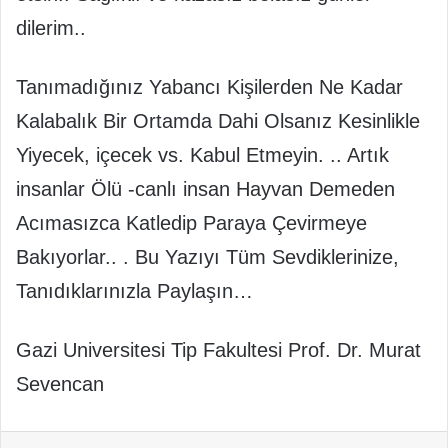
dilerim..
Tanımadığınız Yabancı Kişilerden Ne Kadar
Kalabalık Bir Ortamda Dahi Olsanız Kesinlikle
Yiyecek, içecek vs. Kabul Etmeyin. .. Artık
insanlar Ölü -canlı insan Hayvan Demeden
Acımasızca Katledip Paraya Çevirmeye
Bakıyorlar.. . Bu Yazıyı Tüm Sevdiklerinize,
Tanıdıklarınızla Paylaşın…
Gazi Universitesi Tip Fakultesi Prof. Dr. Murat
Sevencan
Facebook
X
Pinterest
WhatsApp
Telegram
E-Posta ile paylaş
Yazdır