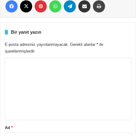
Bir yanıt yazın
E-posta adresiniz yayınlanmayacak.
Gerekli alanlar
*
ile
işaretlenmişlerdir
Y
o
r
u
m
*
Ad
*