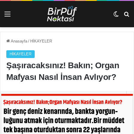
Menü
Dış gö
Ar
Anasayfa
/
HİKAYELER
HİKAYELER
Şaşıracaksınız! Bakın; Organ
Mafyası Nasıl İnsan Avlıyor?