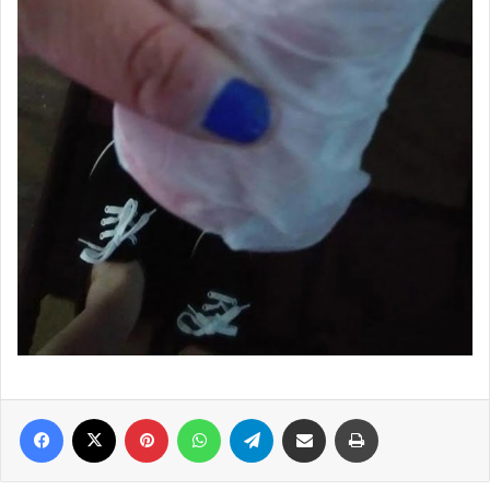
Facebook
X
Pinterest
WhatsApp
Telegram
E-Posta ile paylaş
Yazdır