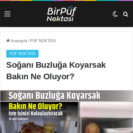
Menü
Dış gö
Ar
Anasayfa
/
PÜF NOKTASI
PÜF NOKTASI
Soğanı Buzluğa Koyarsak
Bakın Ne Oluyor?