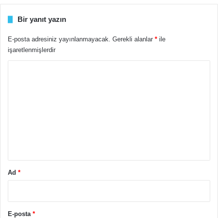
Bir yanıt yazın
E-posta adresiniz yayınlanmayacak.
Gerekli alanlar
*
ile
işaretlenmişlerdir
Y
o
r
u
m
*
Ad
*
E-posta
*