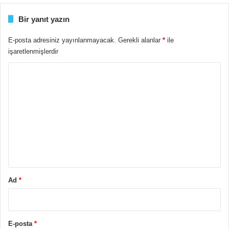
Bir yanıt yazın
E-posta adresiniz yayınlanmayacak.
Gerekli alanlar
*
ile
işaretlenmişlerdir
Y
o
r
u
m
*
Ad
*
E-posta
*