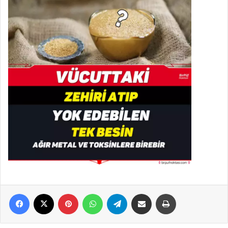
Facebook
X
Pinterest
WhatsApp
Telegram
E-Posta ile paylaş
Yazdır