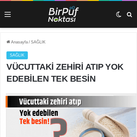
Menü
Dış gö
Ar
Anasayfa
/
SAĞLIK
SAĞLIK
VÜCUTTAKİ ZEHİRİ ATIP YOK
EDEBİLEN TEK BESİN